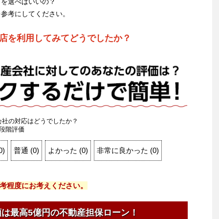
こを選べばいいの？
を参考にしてください。
店を利用してみてどうでしたか？
会社の対応はどうでしたか？
段階評価
0
)
普通
(
0
)
よかった
(
0
)
非常に良かった
(
0
)
考程度にお考えください。
額は最高5億円の不動産担保ローン！