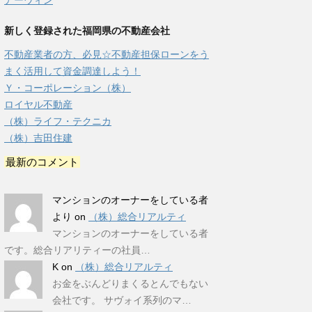
アーウィン
新しく登録された福岡県の不動産会社
不動産業者の方、必見☆不動産担保ローンをう
まく活用して資金調達しよう！
Ｙ・コーポレーション（株）
ロイヤル不動産
（株）ライフ・テクニカ
（株）吉田住建
最新のコメント
マンションのオーナーをしている者
より
on
（株）総合リアルティ
マンションのオーナーをしている者
です。総合リアリティーの社員…
K
on
（株）総合リアルティ
お金をぶんどりまくるとんでもない
会社です。 サヴォイ系列のマ…