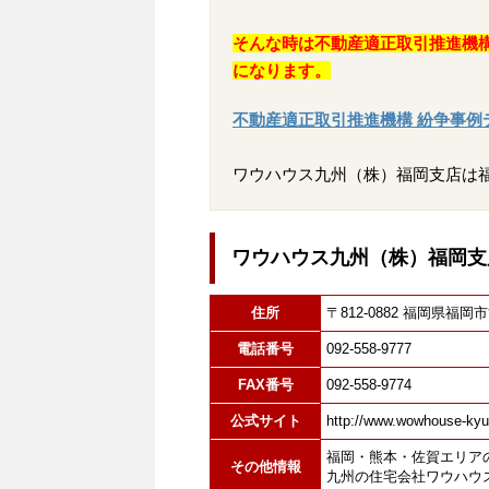
そんな時は不動産適正取引推進機
になります。
不動産適正取引推進機構 紛争事例
ワウハウス九州（株）福岡支店は
ワウハウス九州（株）福岡支
住所
〒812-0882 福岡県
電話番号
092-558-9777
FAX番号
092-558-9774
公式サイト
http://www.wowhouse-kyu
福岡・熊本・佐賀エリア
その他情報
九州の住宅会社ワウハウ