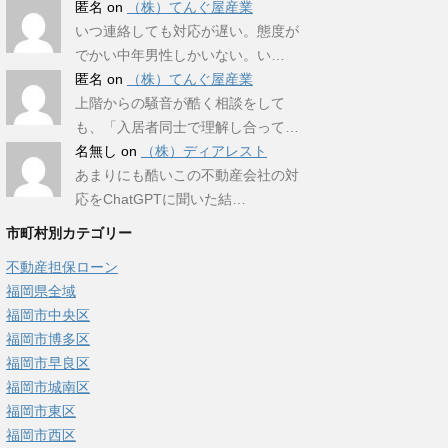
匿名
on
（株）てんぐ屋産業
いつ連絡しても対応が遅い。態度が
でかい中年男性しかいない。い…
匿名
on
（株）てんぐ屋産業
上階からの騒音が酷く相談をして
も、「入居者同士で理解し合って…
名無し
on
（株）ディアレスト
あまりにも酷いこの不動産会社の対
応をChatGPTに聞いた結…
市町村別カテゴリー
不動産担保ローン
福岡県全域
福岡市中央区
福岡市博多区
福岡市早良区
福岡市城南区
福岡市東区
福岡市西区