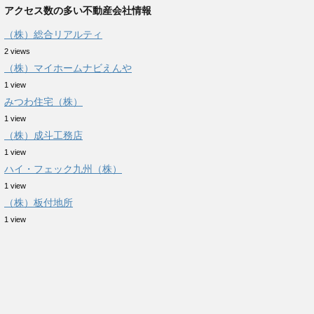
アクセス数の多い不動産会社情報
（株）総合リアルティ
2 views
（株）マイホームナビえんや
1 view
みつわ住宅（株）
1 view
（株）成斗工務店
1 view
ハイ・フェック九州（株）
1 view
（株）板付地所
1 view