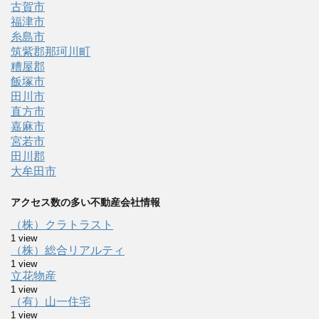
古賀市
福津市
糸島市
筑紫郡那珂川町
糟屋郡
飯塚市
田川市
直方市
嘉麻市
宮若市
田川郡
大牟田市
アクセス数の多い不動産会社情報
（株）クラトラスト
1 view
（株）総合リアルティ
1 view
立花物産
1 view
（有）山一住宅
1 view