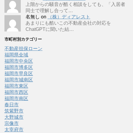
上階からの騒音が酷く相談をしても、「入居者
同士で理解し合って…
名無し
on
（株）ディアレスト
あまりにも酷いこの不動産会社の対応を
ChatGPTに聞いた結…
市町村別カテゴリー
不動産担保ローン
福岡県全域
福岡市中央区
福岡市博多区
福岡市早良区
福岡市城南区
福岡市東区
福岡市西区
福岡市南区
春日市
筑紫野市
大野城市
宗像市
太宰府市