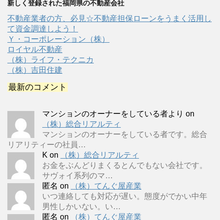
新しく登録された福岡県の不動産会社
不動産業者の方、必見☆不動産担保ローンをうまく活用し
て資金調達しよう！
Ｙ・コーポレーション（株）
ロイヤル不動産
（株）ライフ・テクニカ
（株）吉田住建
最新のコメント
マンションのオーナーをしている者より
on
（株）総合リアルティ
マンションのオーナーをしている者です。総合
リアリティーの社員…
K
on
（株）総合リアルティ
お金をぶんどりまくるとんでもない会社です。
サヴォイ系列のマ…
匿名
on
（株）てんぐ屋産業
いつ連絡しても対応が遅い。態度がでかい中年
男性しかいない。い…
匿名
on
（株）てんぐ屋産業