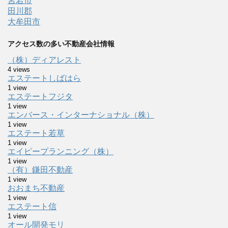
宮若市
田川郡
大牟田市
アクセス数の多い不動産会社情報
（株）ディアレスト
4 views
エステートしばはら
1 view
エステートフジタ
1 view
エンバース・インターナショナル（株）
1 view
エステート若草
1 view
エイピープランニング（株）
1 view
（有）鎌田不動産
1 view
おおまち不動産
1 view
エステート信
1 view
オール開発モリ