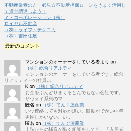
不動産業者の方、必見☆不動産担保ローンをうまく活用し
て資金調達しよう！
Ｙ・コーポレーション（株）
ロイヤル不動産
（株）ライフ・テクニカ
（株）吉田住建
最新のコメント
マンションのオーナーをしている者より
on
（株）総合リアルティ
マンションのオーナーをしている者です。総合
リアリティーの社員…
K
on
（株）総合リアルティ
お金をぶんどりまくるとんでもない会社です。
サヴォイ系列のマ…
匿名
on
（株）てんぐ屋産業
いつ連絡しても対応が遅い。態度がでかい中年
男性しかいない。い…
匿名
on
（株）てんぐ屋産業
上階からの騒音が酷く相談をしても、「入居者