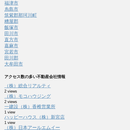
福津市
糸島市
筑紫郡那珂川町
糟屋郡
飯塚市
田川市
直方市
嘉麻市
宮若市
田川郡
大牟田市
アクセス数の多い不動産会社情報
（株）総合リアルティ
2 views
（株）モコハウジング
2 views
一建設（株）香椎営業所
1 view
ハッピーハウス（株）新宮店
1 view
（株）日本アールエムイー