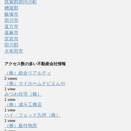
筑紫郡那珂川町
糟屋郡
飯塚市
田川市
直方市
嘉麻市
宮若市
田川郡
大牟田市
アクセス数の多い不動産会社情報
（株）総合リアルティ
2 views
（株）マイホームナビえんや
1 view
みつわ住宅（株）
1 view
（株）成斗工務店
1 view
ハイ・フェック九州（株）
1 view
（株）板付地所