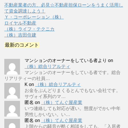
不動産業者の方、必見☆不動産担保ローンをうまく活用し
て資金調達しよう！
Ｙ・コーポレーション（株）
ロイヤル不動産
（株）ライフ・テクニカ
（株）吉田住建
最新のコメント
マンションのオーナーをしている者より
on
（株）総合リアルティ
マンションのオーナーをしている者です。総合
リアリティーの社員…
K
on
（株）総合リアルティ
お金をぶんどりまくるとんでもない会社です。
サヴォイ系列のマ…
匿名
on
（株）てんぐ屋産業
いつ連絡しても対応が遅い。態度がでかい中年
男性しかいない。い…
匿名
on
（株）てんぐ屋産業
上階からの騒音が酷く相談をしても、「入居者