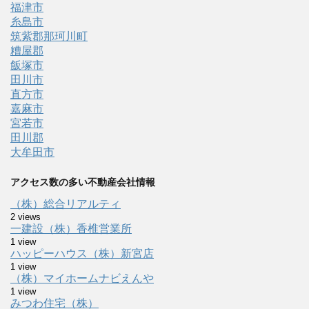
福津市
糸島市
筑紫郡那珂川町
糟屋郡
飯塚市
田川市
直方市
嘉麻市
宮若市
田川郡
大牟田市
アクセス数の多い不動産会社情報
（株）総合リアルティ
2 views
一建設（株）香椎営業所
1 view
ハッピーハウス（株）新宮店
1 view
（株）マイホームナビえんや
1 view
みつわ住宅（株）