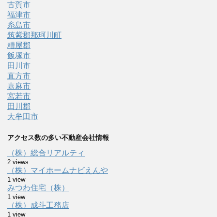
古賀市
福津市
糸島市
筑紫郡那珂川町
糟屋郡
飯塚市
田川市
直方市
嘉麻市
宮若市
田川郡
大牟田市
アクセス数の多い不動産会社情報
（株）総合リアルティ
2 views
（株）マイホームナビえんや
1 view
みつわ住宅（株）
1 view
（株）成斗工務店
1 view