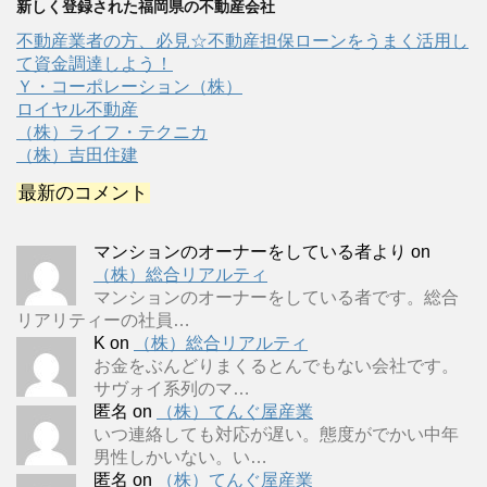
新しく登録された福岡県の不動産会社
不動産業者の方、必見☆不動産担保ローンをうまく活用し
て資金調達しよう！
Ｙ・コーポレーション（株）
ロイヤル不動産
（株）ライフ・テクニカ
（株）吉田住建
最新のコメント
マンションのオーナーをしている者より
on
（株）総合リアルティ
マンションのオーナーをしている者です。総合
リアリティーの社員…
K
on
（株）総合リアルティ
お金をぶんどりまくるとんでもない会社です。
サヴォイ系列のマ…
匿名
on
（株）てんぐ屋産業
いつ連絡しても対応が遅い。態度がでかい中年
男性しかいない。い…
匿名
on
（株）てんぐ屋産業