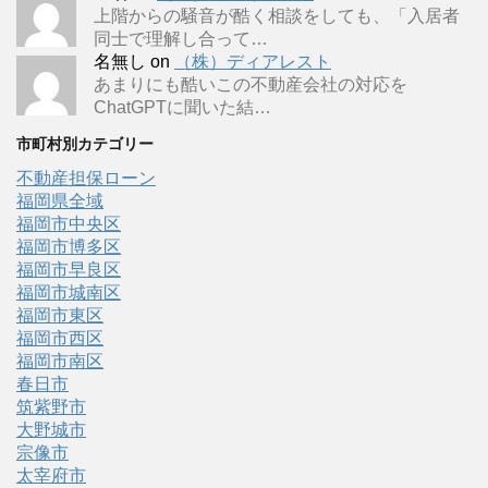
上階からの騒音が酷く相談をしても、「入居者
同士で理解し合って…
名無し
on
（株）ディアレスト
あまりにも酷いこの不動産会社の対応を
ChatGPTに聞いた結…
市町村別カテゴリー
不動産担保ローン
福岡県全域
福岡市中央区
福岡市博多区
福岡市早良区
福岡市城南区
福岡市東区
福岡市西区
福岡市南区
春日市
筑紫野市
大野城市
宗像市
太宰府市