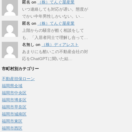
匿名
on
（株）てんぐ屋産業
いつ連絡しても対応が遅い。態度が
でかい中年男性しかいない。い…
匿名
on
（株）てんぐ屋産業
上階からの騒音が酷く相談をして
も、「入居者同士で理解し合って…
名無し
on
（株）ディアレスト
あまりにも酷いこの不動産会社の対
応をChatGPTに聞いた結…
市町村別カテゴリー
不動産担保ローン
福岡県全域
福岡市中央区
福岡市博多区
福岡市早良区
福岡市城南区
福岡市東区
福岡市西区