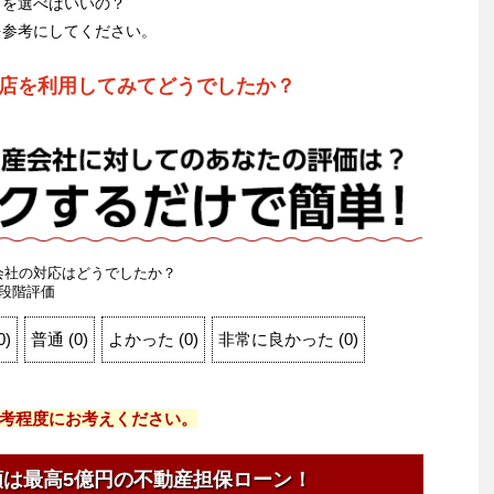
こを選べばいいの？
を参考にしてください。
店を利用してみてどうでしたか？
会社の対応はどうでしたか？
段階評価
0
)
普通
(
0
)
よかった
(
0
)
非常に良かった
(
0
)
考程度にお考えください。
額は最高5億円の不動産担保ローン！