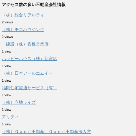
アクセス数の多い不動産会社情報
（株）総合リアルティ
2 views
（株）モコハウジング
2 views
一建設（株）香椎営業所
1 view
ハッピーハウス（株）新宮店
1 view
（株）日本アールエムイー
1 view
福岡住宅流通サービス（有）
1 view
（株）立地ライズ
1 view
アミティ
1 view
（株）Ｇｏｏｄ不動産 Ｇｏｏｄ不動産法人営