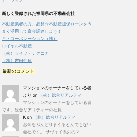
アーウィン
新しく登録された福岡県の不動産会社
不動産業者の方、必見☆不動産担保ローンをう
まく活用して資金調達しよう！
Ｙ・コーポレーション（株）
ロイヤル不動産
（株）ライフ・テクニカ
（株）吉田住建
最新のコメント
マンションのオーナーをしている者
より
on
（株）総合リアルティ
マンションのオーナーをしている者
です。総合リアリティーの社員…
K
on
（株）総合リアルティ
お金をぶんどりまくるとんでもない
会社です。 サヴォイ系列のマ…