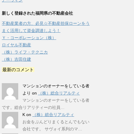
アーウィン
新しく登録された福岡県の不動産会社
不動産業者の方、必見☆不動産担保ローンをう
まく活用して資金調達しよう！
Ｙ・コーポレーション（株）
ロイヤル不動産
（株）ライフ・テクニカ
（株）吉田住建
最新のコメント
マンションのオーナーをしている者
より
on
（株）総合リアルティ
マンションのオーナーをしている者
です。総合リアリティーの社員…
K
on
（株）総合リアルティ
お金をぶんどりまくるとんでもない
会社です。 サヴォイ系列のマ…