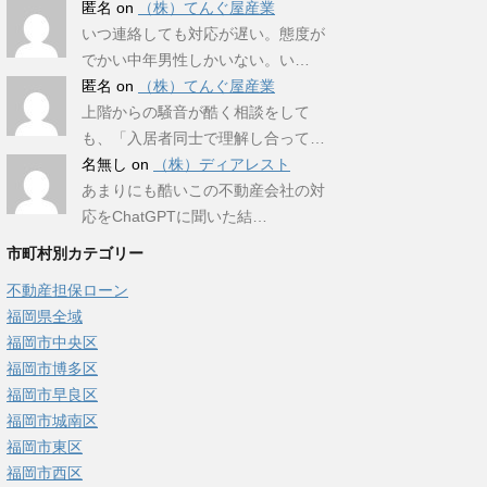
匿名
on
（株）てんぐ屋産業
いつ連絡しても対応が遅い。態度が
でかい中年男性しかいない。い…
匿名
on
（株）てんぐ屋産業
上階からの騒音が酷く相談をして
も、「入居者同士で理解し合って…
名無し
on
（株）ディアレスト
あまりにも酷いこの不動産会社の対
応をChatGPTに聞いた結…
市町村別カテゴリー
不動産担保ローン
福岡県全域
福岡市中央区
福岡市博多区
福岡市早良区
福岡市城南区
福岡市東区
福岡市西区