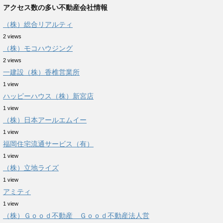
アクセス数の多い不動産会社情報
（株）総合リアルティ
2 views
（株）モコハウジング
2 views
一建設（株）香椎営業所
1 view
ハッピーハウス（株）新宮店
1 view
（株）日本アールエムイー
1 view
福岡住宅流通サービス（有）
1 view
（株）立地ライズ
1 view
アミティ
1 view
（株）Ｇｏｏｄ不動産 Ｇｏｏｄ不動産法人営