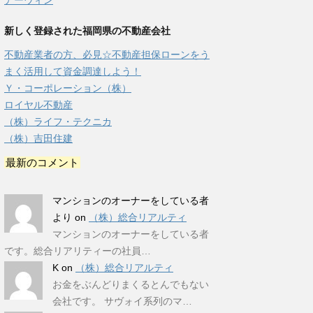
アーウィン
新しく登録された福岡県の不動産会社
不動産業者の方、必見☆不動産担保ローンをう
まく活用して資金調達しよう！
Ｙ・コーポレーション（株）
ロイヤル不動産
（株）ライフ・テクニカ
（株）吉田住建
最新のコメント
マンションのオーナーをしている者
より
on
（株）総合リアルティ
マンションのオーナーをしている者
です。総合リアリティーの社員…
K
on
（株）総合リアルティ
お金をぶんどりまくるとんでもない
会社です。 サヴォイ系列のマ…