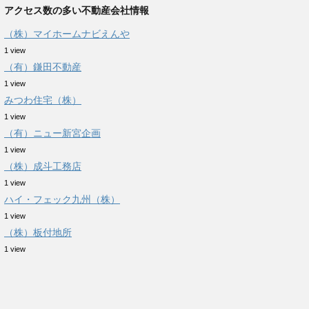
アクセス数の多い不動産会社情報
（株）マイホームナビえんや
1 view
（有）鎌田不動産
1 view
みつわ住宅（株）
1 view
（有）ニュー新宮企画
1 view
（株）成斗工務店
1 view
ハイ・フェック九州（株）
1 view
（株）板付地所
1 view